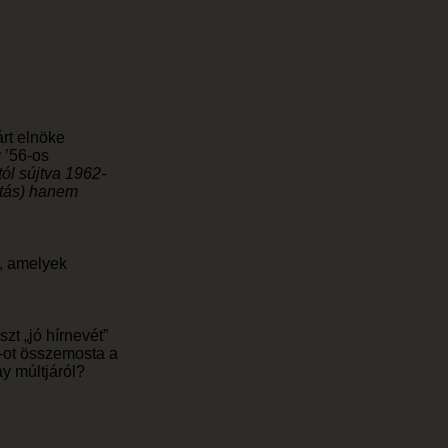
rt elnöke
g
’56-os
tól sújtva 1962-
gatás) hanem
ő, amelyek
zt „jó hírnevét”
-ot összemosta a
ay múltjáról?