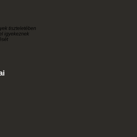
yek tiszteletében
el igyekeznek
ését
ai