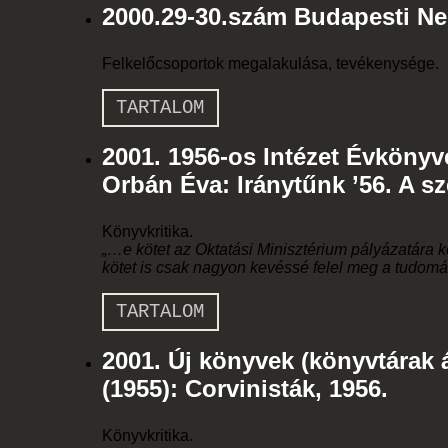
2000.29-30.szám Budapesti Ne
Felkelőcsoportok megalakulása, tevékenysége.
TARTALOM
2001. 1956-os Intézet Évkönyve
Orbán Éva: Iránytűnk ’56. A sz
Könyvkritika.
„…e kötet az Oktatási Minisztérium pályázatára ké
kötet is csak nagyon kevéssé felel meg a tudomán
TARTALOM
2001. Új könyvek (könyvtárak 
(1955): Corvinisták, 1956.
Könyvkritika.