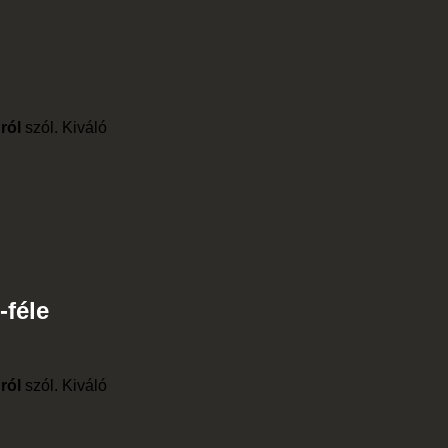
ról
szól. Kiváló
-féle
ról
szól. Kiváló