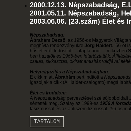
2000.12.13. Népszabadság, E.L
2001.05.11. Népszabadság, Hel
2003.06.06. (23.szám) Élet és 
Népszabadság:
Ábrahám Dezső
, az 1956-os Magyarok Világtan
meghívta rendezvényükre
Jörg Haidert
. ‘56-ot 
hőstetteiről tudósított – alaptalanul –, miközben
S
ben hazajött és 1965-ben letartóztatták. Állítás
csalás, sikkasztás, okirathamisítás vádjával ítélt
Helyreigazítás a Népszabadságban:
E cikk miatt
Ábrahám
pert indított a
Népszabad
igazolják a cikk (A Haider-csalogató) megállapítá
Élet és Irodalom:
A
Népszabadság
pervesztései szélsőjobboldali
sértették meg. Szalay az 1999-es
1956 A forrada
fasizmussal és az antiszemitizmussal. ’56-os múl
TARTALOM