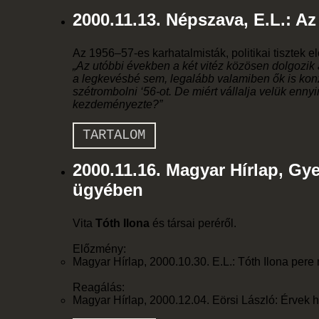
2000.11.13. Népszava, E.L.: Az
Az 1956–57-es karhatalmisták, politikai tisztek e
„Az utóbbi években a két vitéz közösen dolgozik a
a legkevésbé sem, legalább valamiben ők is kon
szétrombolni ‘56-ot. De miért vállalja velük enn
kezdeményezte?”
TARTALOM
2000.11.16. Magyar Hírlap, Gye
ügyében
Vita
Tóth Ilona
és társai peréről.
Előzmény:
Magyar Hírlap, 2000.10.30. E.L.: Tóth Ilona pere
Reagálás:
Magyar Hírlap, 2000.12.04. Eörsi László: Érvek h