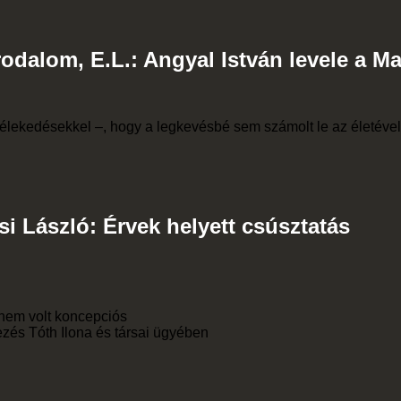
Irodalom, E.L.: Angyal István levele a M
 vélekedésekkel –, hogy a legkevésbé sem számolt le az életéve
si László: Érvek helyett csúsztatás
 nem volt koncepciós
ezés Tóth Ilona és társai ügyében