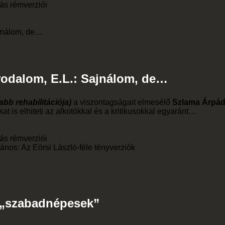
yás rémverziói
ajnálom, de…
Irodalom, E.L.: Sajnálom, de…
bb rehabilitációja)
a viszontagságait elmesélő
Szlama Árpád
t is elhiteti az alkotókkal és a kritikusokkal egyaránt…
yás rémverziói
ános: Az Eörsi László-féle tényverziók
A „szabadnépesek”