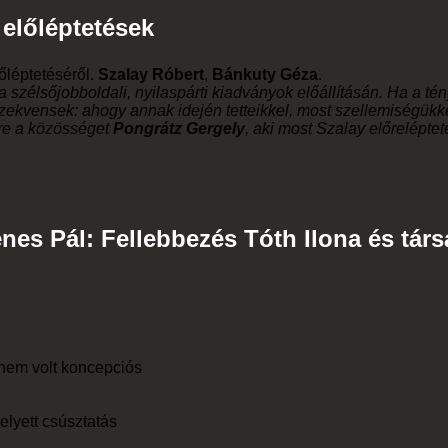
 előléptetések
lőléptetéséről.
Szalay Róbert
,
Bánkuty Géza
.
 szélsőjobboldali, nyilaspárti kiadványok előállításán. Ha a tén
zekvensek: ahogy annak idején tetteikkel, most szellemiségükk
yire a közösséget
Pongrátz Gergely
, aki most Szalay előreléptet
nes Pál: Fellebbezés Tóth Ilona és társ
 nem volt koncepciós
elyett csúsztatás