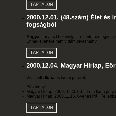
TARTALOM
2000.12.01. (48.szám) Élet és 
fogságból
Angyal
írása azt bizonyítja – ellentétben egyes
Ennek ellenére nem vidám olvasmány...
TARTALOM
2000.12.04. Magyar Hírlap, Eör
Vita
Tóth Ilona
és társai peréről.
Előzmény:
Magyar Hírlap, 2000.10.30. E.L.: Tóth Ilona pere
Magyar Hírlap, 2000.11.16. Gyenes Pál: Fellebb
TARTALOM