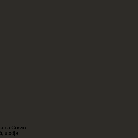
ban a Corvin
ó
, utódja