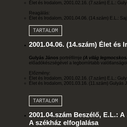
Élet és Irodalom, 2001.02.16. (7.szám) E.L.: Gul
Reagálás:
Élet és Irodalom, 2001.04.06. (14.szám) E.L.: S
TARTALOM
2001.04.06. (14.szám) Élet és 
Gulyás János
portréfilmje
(A világ legmocskosa
előadókészségével a legbornírtabb valótlanságoka
Előzmény:
Élet és Irodalom, 2001.02.16. (7.szám) E.L.: Gul
Élet és Irodalom, 2001.03.16. (11.szám) Gulyás J
TARTALOM
2001.04.szám Beszélő, E.L.: 
A székház elfoglalása