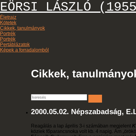
EÖRSI LÁSZLÓ
(1955
Életrajz
Kötetek
Cikkek, tanulmányok
Portrék
Portrék
Pertáblázatok
Képek a forradalomból
Cikkek, tanulmányo
2000.05.02. Népszabadság, E.L
Reagálás a lap április 3-i számában megjelent
K
köziek főparancsnoka volt kb. 4 napig. Ám „örökö