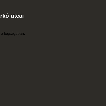
arkó utcai
l a fogságában.