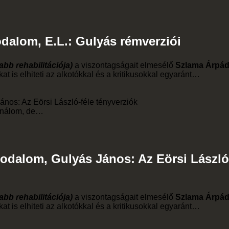
rodalom, E.L.: Gulyás rémverziói
bb rehabilitációja)
a viszontagságait elmesélő
Szlama Árpád
t is elhiteti az alkotókkal és a kritikusokkal egyaránt…
ános: Az Eörsi László-féle tényverziók
Sajnálom, de…
Irodalom, Gulyás János: Az Eörsi László
bb rehabilitációja)
a viszontagságait elmesélő
Szlama Árpád
t is elhiteti az alkotókkal és a kritikusokkal egyaránt…