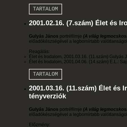
TARTALOM
2001.02.16. (7.szám) Élet és I
Gulyás János
portréfilmje
(A világ legmocskosa
előadókészségével a legbornírtabb valótlanságoka
Reagálás:
Élet és Irodalom, 2001.03.16. (11.szám) Gulyás J
Élet és Irodalom, 2001.04.06. (14.szám) E.L.: 
TARTALOM
2001.03.16. (11.szám) Élet és 
tényverziók
Gulyás János
portréfilmje
(A világ legmocskosa
előadókészségével a legbornírtabb valótlanságoka
Előzmény: