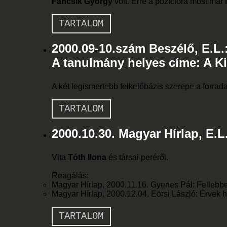
Fáncsik György
volt. Erre a pozícióra most már
TARTALOM
2000.09-10.szám Beszélő, E.L.
A tanulmány helyes címe: A Ki
A két legismertebb felkelőbázis szerepe a forra
TARTALOM
2000.10.30. Magyar Hírlap, E.L
Vita
Tóth Ilona
és társai peréről.
Reagálás:
Magyar Hírlap, 2000.11.16. Gyenes Pál: Fellebbe
Magyar Hírlap, 2000.12.04. Eörsi László: Érvek h
TARTALOM