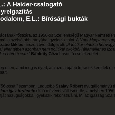
.: A Haider-csalogató
yreigazítás
Irodalom, E.L.: Bírósági bukták
ácsának főtitkára, az 1956-os Szellemiségű Magyar Nemzeti Pá
ismét a szélsőjobb irányába igyekszik tolni. A
Napi Magyarorszá
zabó Miklós
hírszerzővel dolgozott.
„A főtitkár-elnök a honvágy
ával ellentétben azonban nem politikai okokból (államellenes iz
ék el három évre.”
Bánkuty Géza
hasonló cselekedetei.
ság
ellen, amit meg is nyert, ám azóta újabb források kerültek el
sait.
 „’56-ossal” szemben. Legutóbb
Szalay Róbert
nyugállományú tis
lom igaz története
című művével vált ismertté, amelyben 1956
tját hazugságokkal igyekszik rekonstruálni. Mi az igazság Szal