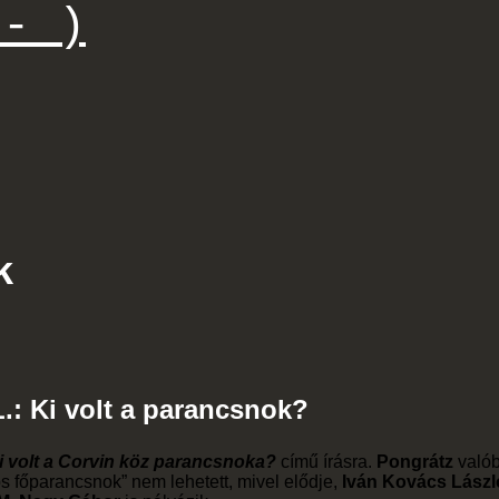
- )
k
.: Ki volt a parancsnok?
i volt a Corvin köz parancsnoka?
című írásra.
Pongrátz
való
s főparancsnok” nem lehetett, mivel elődje,
Iván Kovács Lászl