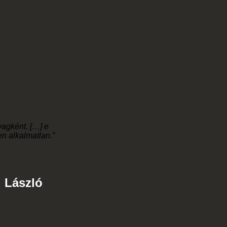
yagként. […] e
en alkalmatlan.”
i László