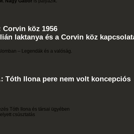
M. Nagy Gábor
is pályázik.
: Corvin köz 1956
lián laktanya és a Corvin köz kapcsolat
dalomban – Legendák és a valóság.
.: Tóth Ilona pere nem volt koncepciós
zés Tóth Ilona és társai ügyében
elyett csúsztatás