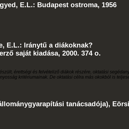
gyed, E.L.: Budapest ostroma, 1956
, E.L.: Iránytű a diákoknak?
erző saját kiadása, 2000. 374 o.
szült, érettségi és felvételiző diákok részére, oktatási segédan
yosság kritériumainak. De oktatási célra más okokból is teljes
állománygyarapítási tanácsadója), Eörs