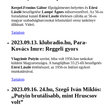
Kerpel-Fronius Gábor
főpolgármester-helyettes és
Eörsi
László
beszélgetése
Lampé Ágnes
műsorvezetővel. Az 56-os
forradalmat kutató
Eörsi László
tételesen cáfolta az 56-os
magyar szabadságharcosokat lefasisztázó orosz tankönyv
állításait. Videó.
Tartalom
2023.09.13. klubradio.hu, Para-
Kovács Imre: Reggeli gyors
Vlagyimir Putyin
szerint, hiba volt 1956-ban tankokat
küldeni Magyarországra. A hangfájlban 55:25-től beszélgetés
Eörsi László
történésszel, az 1956-os Intézet egykori
munkatársával.
Tartalom
2023.09.16. 24.hu, Szegő Iván Miklós:
„Putyin brutálisabb, mint Hruscsov
volt”