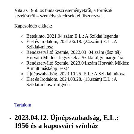
Vita az 1956-os budakeszi eseményekről, a források
kezeléséről – személyeskedésekkel fűszerezve...
Kapcsolódó cikkek:
Betekintő, 2021.04.szám E.L.: A Sziklai legenda
Élet és Irodalom, 2021.06.18. (24.szám) E.L.: A
Sziklai-mítosz
Rendszerváltó Szemle, 2022.03–04.szám (ősz-tél)
Horváth Miklós: Jegyzetek a Sziklai-ügy margójára
Rendszerváltó Szemle, 2023.04.szám Horváth Miklós:
A múlt másképp lesz!?
Újnépszabadság, 2023.10.25. E.L.: A Sziklai mítosz
Élet és Irodalom, 2024.03.28. (13.szám) E.L.: A
Sziklai-mítosz ürügyén
Tartalom
2023.04.12. Újnépszabadság, E.L.:
1956 és a kaposvári színház