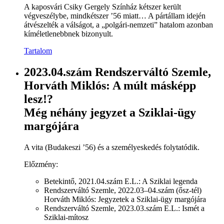
A kaposvári Csiky Gergely Színház kétszer került
végveszélybe, mindkétszer ’56 miatt… A pártállam idején
átvészelték a válságot, a „polgári-nemzeti” hatalom azonban
kíméletlenebbnek bizonyult.
Tartalom
2023.04.szám Rendszerváltó Szemle,
Horváth Miklós: A múlt másképp
lesz!?
Még néhány jegyzet a Sziklai-ügy
margójára
A vita (Budakeszi ’56) és a személyeskedés folytatódik.
Előzmény:
Betekintő, 2021.04.szám E.L.: A Sziklai legenda
Rendszerváltó Szemle, 2022.03–04.szám (ősz-tél)
Horváth Miklós: Jegyzetek a Sziklai-ügy margójára
Rendszerváltó Szemle, 2023.03.szám E.L.: Ismét a
Sziklai-mítosz