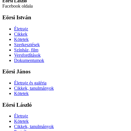
Eörsi László
Facebook oldala
Eörsi István
Életrajz
Cikkek
Kötetek
Szerkesztések
Színház, film
Versfordítások
Dokumentumok
Eörsi János
Életrajz és galéria
Cikkek, tanulmányok
Kötetek
Eörsi László
Életrajz
Kötetek
Cikkek, tanulmányok