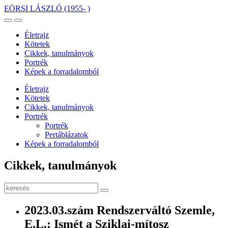
EÖRSI LÁSZLÓ
(1955- )
Életrajz
Kötetek
Cikkek, tanulmányok
Portrék
Képek a forradalomból
Életrajz
Kötetek
Cikkek, tanulmányok
Portrék
Portrék
Pertáblázatok
Képek a forradalomból
Cikkek, tanulmányok
2023.03.szám Rendszerváltó Szemle,
E.L.: Ismét a Sziklai-mítosz