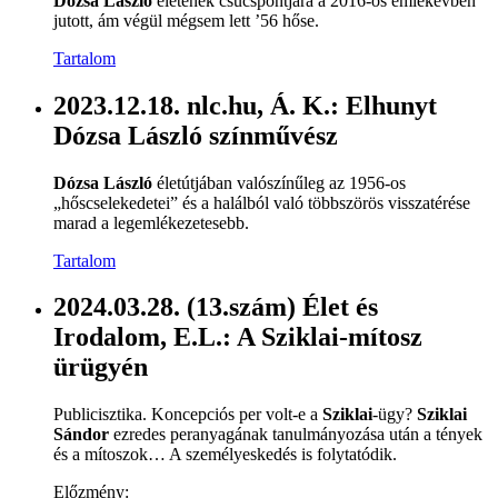
Dózsa László
életének csúcspontjára a 2016-os emlékévben
jutott, ám végül mégsem lett ’56 hőse.
Tartalom
2023.12.18. nlc.hu, Á. K.: Elhunyt
Dózsa László színművész
Dózsa László
életútjában valószínűleg az 1956-os
„hőscselekedetei” és a halálból való többszörös visszatérése
marad a legemlékezetesebb.
Tartalom
2024.03.28. (13.szám) Élet és
Irodalom, E.L.: A Sziklai-mítosz
ürügyén
Publicisztika. Koncepciós per volt-e a
Sziklai
-ügy?
Sziklai
Sándor
ezredes peranyagának tanulmányozása után a tények
és a mítoszok… A személyeskedés is folytatódik.
Előzmény: