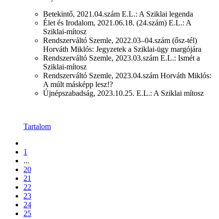
Betekintő, 2021.04.szám E.L.: A Sziklai legenda
Élet és Irodalom, 2021.06.18. (24.szám) E.L.: A
Sziklai-mítosz
Rendszerváltó Szemle, 2022.03–04.szám (ősz-tél)
Horváth Miklós: Jegyzetek a Sziklai-ügy margójára
Rendszerváltó Szemle, 2023.03.szám E.L.: Ismét a
Sziklai-mítosz
Rendszerváltó Szemle, 2023.04.szám Horváth Miklós:
A múlt másképp lesz!?
Újnépszabadság, 2023.10.25. E.L.: A Sziklai mítosz
Tartalom
1
...
20
21
22
23
24
25