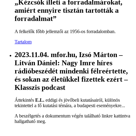
„Kézcsók illeti a forradalmárokat,
amiért ennyire tisztán tartották a
forradalmat”
A felkelők főbb jellemzői az 1956-os forradalomban.
Tartalom
2023.11.04. mfor.hu, Izsó Márton –
Litván Dániel: Nagy Imre híres
rádióbeszédét mindenki félreértette,
és sokan az életükkel fizettek ezért –
Klasszis podcast
Áttekintés
E.L.
eddigi és jövőbeli kutatásairól, különös
tekintettel a fő kutatási témára, a budapesti eseményekre...
A beszélgetés a dokumentum végén található linkre kattintva
hallgatható meg.