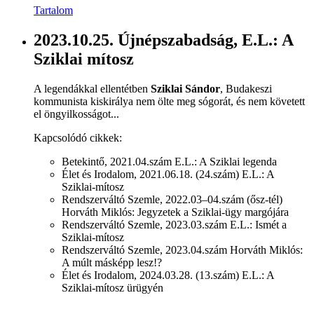
Tartalom
2023.10.25. Újnépszabadság, E.L.: A
Sziklai mítosz
A legendákkal ellentétben
Sziklai Sándor
, Budakeszi
kommunista kiskirálya nem ölte meg sógorát, és nem követett
el öngyilkosságot...
Kapcsolódó cikkek:
Betekintő, 2021.04.szám E.L.: A Sziklai legenda
Élet és Irodalom, 2021.06.18. (24.szám) E.L.: A
Sziklai-mítosz
Rendszerváltó Szemle, 2022.03–04.szám (ősz-tél)
Horváth Miklós: Jegyzetek a Sziklai-ügy margójára
Rendszerváltó Szemle, 2023.03.szám E.L.: Ismét a
Sziklai-mítosz
Rendszerváltó Szemle, 2023.04.szám Horváth Miklós:
A múlt másképp lesz!?
Élet és Irodalom, 2024.03.28. (13.szám) E.L.: A
Sziklai-mítosz ürügyén