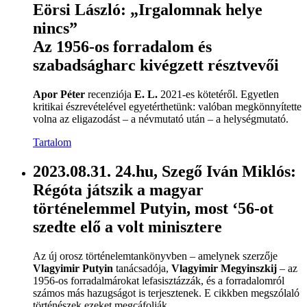
Eörsi László: „Irgalomnak helye
nincs”
Az 1956-os forradalom és
szabadságharc kivégzett résztvevői
Apor Péter
recenziója
E. L.
2021-es kötetéről. Egyetlen
kritikai észrevételével egyetérthetünk: valóban megkönnyítette
volna az eligazodást – a névmutató után – a helységmutató.
Tartalom
2023.08.31. 24.hu, Szegő Iván Miklós:
Régóta játszik a magyar
történelemmel Putyin, most ‘56-ot
szedte elő a volt minisztere
Az új orosz történelemtankönyvben – amelynek szerzője
Vlagyimir Putyin
tanácsadója,
Vlagyimir Megyinszkij
– az
1956-os forradalmárokat lefasisztázzák, és a forradalomról
számos más hazugságot is terjesztenek. E cikkben megszólaló
történészek ezeket megcáfolják.