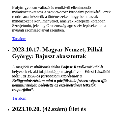
Putyin
gyorsan változó és rendkívül ellentmondó
nyilatkozatokat tesz a szovjet-orosz birodalmi politikáról, ezek
rendre arra késztetik a történészeket, hogy bemutassák
mindazokat a körülményeket, amelyek közepette korábban
Szovjetunió, jelenleg Oroszország agresszív lépéseket tett a
nyugati szomszédjaival szemben.
Tartalom
2023.10.17. Magyar Nemzet, Pilhál
György: Bajuszt akasztottak
A maglódi vasútállomás falára
Bajusz Rezső
-emléktáblát
helyeztek el, aki tulajdonképpen „tégla” volt.
Eörsi László
tól
idéz:
„az 1956-os forradalom kitörésekor a
Belügyminisztérium mint a pártfőiskola frissen végzett ifjú
kommunistáját, beépítette az erzsébetvárosi felkelők
csoportjába”
.
Tartalom
2023.10.20. (42.szám) Élet és