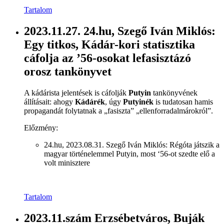
Tartalom
2023.11.27. 24.hu, Szegő Iván Miklós:
Egy titkos, Kádár-kori statisztika
cáfolja az ’56-osokat lefasisztázó
orosz tankönyvet
A kádárista jelentések is cáfolják
Putyin
tankönyvének
állításait: ahogy
Kádárék
, úgy
Putyinék
is tudatosan hamis
propagandát folytatnak a „fasiszta” „ellenforradalmárokról”.
Előzmény:
24.hu, 2023.08.31. Szegő Iván Miklós: Régóta játszik a
magyar történelemmel Putyin, most ‘56-ot szedte elő a
volt minisztere
Tartalom
2023.11.szám Erzsébetváros, Buják