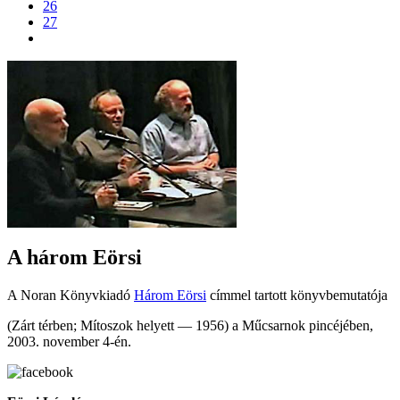
26
27
A három Eörsi
A Noran Könyvkiadó
Három Eörsi
címmel tartott könyvbemutatója
(Zárt térben; Mítoszok helyett — 1956) a Műcsarnok pincéjében,
2003. november 4-én.