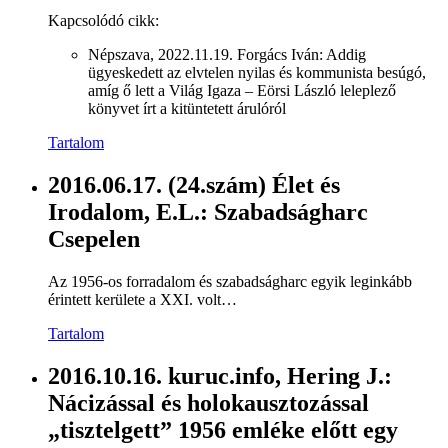
Kapcsolódó cikk:
Népszava, 2022.11.19. Forgács Iván: Addig
ügyeskedett az elvtelen nyilas és kommunista besúgó,
amíg ő lett a Világ Igaza – Eörsi László leleplező
könyvet írt a kitüntetett árulóról
Tartalom
2016.06.17. (24.szám) Élet és
Irodalom, E.L.: Szabadságharc
Csepelen
Az 1956-os forradalom és szabadságharc egyik leginkább
érintett kerülete a XXI. volt…
Tartalom
2016.10.16. kuruc.info, Hering J.:
Nácizással és holokausztozással
„tisztelgett” 1956 emléke előtt egy