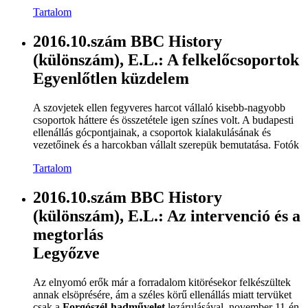
Tartalom
2016.10.szám BBC History
(különszám), E.L.: A felkelőcsoportok
Egyenlőtlen küzdelem
A szovjetek ellen fegyveres harcot vállaló kisebb-nagyobb
csoportok háttere és összetétele igen színes volt. A budapesti
ellenállás gócpontjainak, a csoportok kialakulásának és
vezetőinek és a harcokban vállalt szerepük bemutatása. Fotók
Tartalom
2016.10.szám BBC History
(különszám), E.L.: Az intervenció és a
megtorlás
Legyőzve
Az elnyomó erők már a forradalom kitörésekor felkészültek
annak elsöprésére, ám a széles körű ellenállás miatt tervüket
csak a
Forgószél-hadművelet
lezárulásával, november 11-én