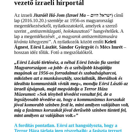
vezető izraeli hírportál
Az izraeli
Jiszráél Há-Jom (Izrael Ma – ישראל היום
) című
lap (2016.10.20.) szemléje az 1956-os magyarországi
megemlékezésekről, nyilatkozatokról, amelyek a szerző
szerint
„antiszemitázgató, holokausztozó”
hangvételűek. A
lap a megemlékezését
„a magyarok antiszemitizmusára
kívánta kihegyezni”
. A nyilatkozók között említi
Keleti
Ágnest
,
Eörsi Lászlót
,
Sándor Györgyöt
és
Mécs Imrét
–
hosszan idéz tőlük. Fotó a megszólalókról.
„Eörsi László történész, a néhai Eörsi István fia szerint
Magyarországon »a jobb- és a szélsőjobb kisajátítja
magának az 1956-os forradalmat és szabadságharcot,
miközben azt a munkásosztály, szocialisták, liberálisok és
idealista kommunisták vívták meg«, mondja Eörsi László az
izraeli újságnak, majd megvádolja a Terror Háza
Múzeumot: »Sok ténybeli tévedést vonultat fel, de a
legsúlyosabb tévedése az, hogy a kommunizmus korszakát
jóval komorabb színben festi le, mint amilyen valójában volt,
míg a fasizmus korszakát jóval derűsebb színben tünteti fel,
mint amilyen az valójában volt.«”
A fordítás pontatlan. Eörsi azt hangsúlyozta, hogy a
Terror Háza tárlata igen részrehajló: a fasiszta terrort