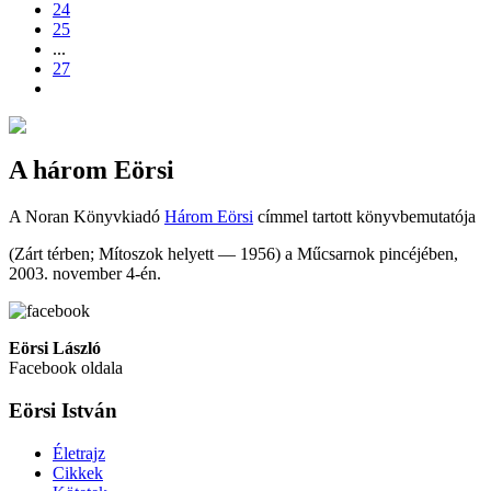
24
25
...
27
A három Eörsi
A Noran Könyvkiadó
Három Eörsi
címmel tartott könyvbemutatója
(Zárt térben; Mítoszok helyett — 1956) a Műcsarnok pincéjében,
2003. november 4-én.
Eörsi László
Facebook oldala
Eörsi István
Életrajz
Cikkek