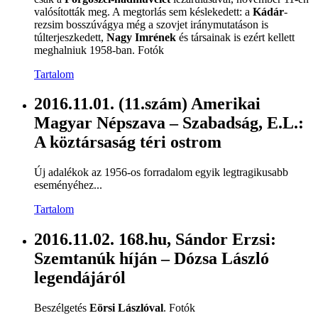
valósították meg. A megtorlás sem késlekedett: a
Kádár
-
rezsim bosszúvágya még a szovjet iránymutatáson is
túlterjeszkedett,
Nagy Imrének
és társainak is ezért kellett
meghalniuk 1958-ban. Fotók
Tartalom
2016.11.01. (11.szám) Amerikai
Magyar Népszava – Szabadság, E.L.:
A köztársaság téri ostrom
Új adalékok az 1956-os forradalom egyik legtragikusabb
eseményéhez...
Tartalom
2016.11.02. 168.hu, Sándor Erzsi:
Szemtanúk híján – Dózsa László
legendájáról
Beszélgetés
Eörsi Lászlóval
. Fotók