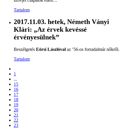
szovjet csapatok ellen…
Tartalom
2017.11.03. hetek, Németh Ványi
Klári: „Az érvek kevéssé
érvényesülnek”
Beszélgetés
Eörsi Lászlóval
az ’56-os forradalmár nőkről.
Tartalom
1
...
15
16
17
18
19
20
21
22
23