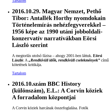
Tartalom
2016.10.29. Magyar Nemzet, Pethő
Tibor: Antallék Horthy nyomdokain
Történelemírás nehézfegyverekkel –
1956 képe az 1990 utáni jobboldali-
konzervatív narratívákban Eörsi
László szerint
A megtorlás utolsó fázisa – ahogy 2001-ben láttuk.
Eörsi
László
: A
„Rendkívüli idők, rendkívüli cselekmények”
című
kötetének kritikája.
Tartalom
2016.10.szám BBC History
(különszám), E.L.: A Corvin köziek
A forradalom központjai
A Corvin köziek harcának összefoglalása. Fotók