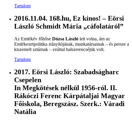
Tartalom
2016.11.04. 168.hu, Ez kínos! – Eörsi
László Schmidt Mária „cáfolatáról”
Az Emlékév főhőse
Dózsa László
lett volna, ám az
Emlékezetpolitika irányítójának, munkatársainak – és persze a
kiszemelt sztárnak – ezúttal balszerencséjük volt.
Tartalom
2017. Eörsi László: Szabadságharc
Csepelen
In Megkötések nélkül 1956-ról. II.
Rákóczi Ferenc Kárpátaljai Magyar
Főiskola, Beregszász. Szerk.: Váradi
Natália