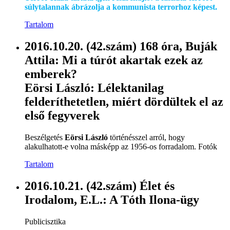
súlytalannak ábrázolja a kommunista terrorhoz képest.
Tartalom
2016.10.20. (42.szám) 168 óra, Buják
Attila: Mi a túrót akartak ezek az
emberek?
Eörsi László: Lélektanilag
felderíthetetlen, miért dördültek el az
első fegyverek
Beszélgetés
Eörsi László
történésszel arról, hogy
alakulhatott-e volna másképp az 1956-os forradalom. Fotók
Tartalom
2016.10.21. (42.szám) Élet és
Irodalom, E.L.: A Tóth Ilona-ügy
Publicisztika