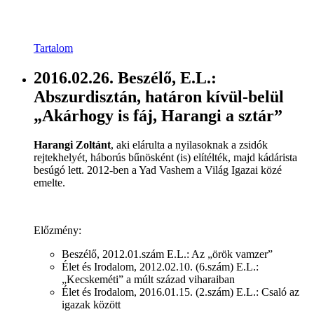
Tartalom
2016.02.26. Beszélő, E.L.:
Abszurdisztán, határon kívül-belül
„Akárhogy is fáj, Harangi a sztár”
Harangi Zoltánt
, aki elárulta a nyilasoknak a zsidók
rejtekhelyét, háborús bűnösként (is) elítélték, majd kádárista
besúgó lett. 2012-ben a Yad Vashem a Világ Igazai közé
emelte.
Előzmény:
Beszélő, 2012.01.szám E.L.: Az „örök vamzer”
Élet és Irodalom, 2012.02.10. (6.szám) E.L.:
„Kecskeméti” a múlt század viharaiban
Élet és Irodalom, 2016.01.15. (2.szám) E.L.: Csaló az
igazak között