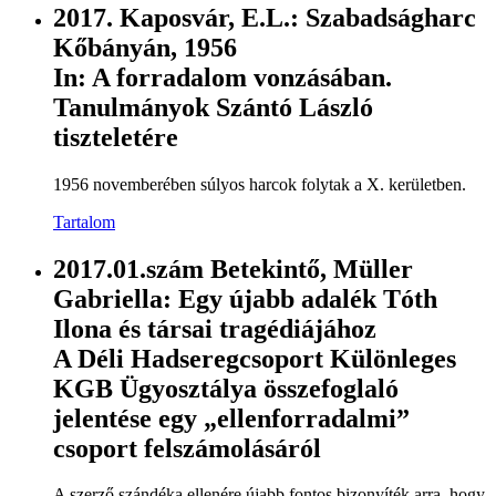
2017. Kaposvár, E.L.: Szabadságharc
Kőbányán, 1956
In: A forradalom vonzásában.
Tanulmányok Szántó László
tiszteletére
1956 novemberében súlyos harcok folytak a X. kerületben.
Tartalom
2017.01.szám Betekintő, Müller
Gabriella: Egy újabb adalék Tóth
Ilona és társai tragédiájához
A Déli Hadseregcsoport Különleges
KGB Ügyosztálya összefoglaló
jelentése egy „ellenforradalmi”
csoport felszámolásáról
A szerző szándéka ellenére újabb fontos bizonyíték arra, hogy