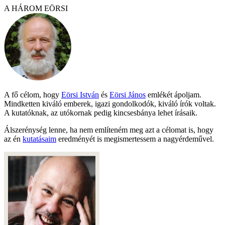
A HÁROM EÖRSI
A fő célom, hogy
Eörsi István
és
Eörsi János
emlékét ápoljam.
Mindketten kiváló emberek, igazi gondolkodók, kiváló írók voltak.
A kutatóknak, az utókornak pedig kincsesbánya lehet írásaik.
Álszerénység lenne, ha nem említeném meg azt a célomat is, hogy
az én
kutatásaim
eredményét is megismertessem a nagyérdeművel.