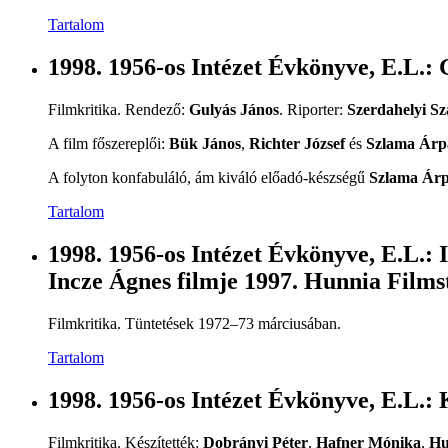
Tartalom
1998. 1956-os Intézet Évkönyve, E.L.:
Filmkritika. Rendező:
Gulyás János
. Riporter:
Szerdahelyi Sz
A film főszereplői:
Bük János
,
Richter József
és
Szlama Árp
A folyton konfabuláló, ám kiváló előadó-készségű
Szlama Ár
Tartalom
1998. 1956-os Intézet Évkönyve, E.L.:
Incze Ágnes filmje 1997. Hunnia Film
Filmkritika. Tüntetések 1972–73 márciusában.
Tartalom
1998. 1956-os Intézet Évkönyve, E.L.:
Filmkritika. Készítették:
Dobrányi Péter
,
Hafner Mónika
,
Hu