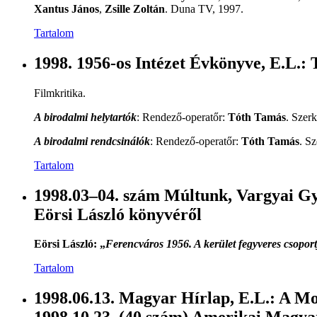
Xantus János
,
Zsille Zoltán
. Duna TV, 1997.
Tartalom
1998. 1956-os Intézet Évkönyve, E.L.:
Filmkritika.
A birodalmi helytartók
: Rendező-operatőr:
Tóth Tamás
. Szerk
A birodalmi rendcsinálók
: Rendező-operatőr:
Tóth Tamás
. Sz
Tartalom
1998.03–04. szám Múltunk, Vargyai Gy
Eörsi László könyvéről
Eörsi László: „
Ferencváros 1956. A kerület fegyveres csopor
Tartalom
1998.06.13. Magyar Hírlap, E.L.: A Mo