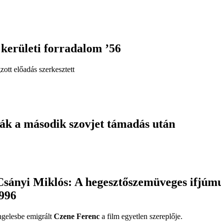
 kerületi forradalom ’56
ott előadás szerkesztett
ták a második szovjet támadás után
 Csányi Miklós: A hegesztőszemüveges ifjúm
1996
ngelesbe emigrált
Czene Ferenc
a film egyetlen szereplője.