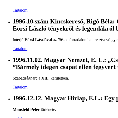
Tartalom
1996.10.szám Kincskereső, Rigó Béla
Eörsi László tényekről és legendákról 
Interjú
Eörsi Lászlóval
az ’56-os forradalomban résztvevő gyer
Tartalom
1996.11.02. Magyar Nemzet, E. L.: „Csi
”Bármely idegen csapat ellen fegyvert
Szabadságharc a XIII. kerületben.
Tartalom
1996.12.12. Magyar Hírlap, E.L.: Egy p
Mansfeld Péter
története.