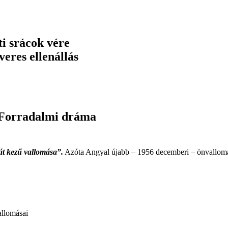
ti srácok vére
veres ellenállás
 Forradalmi dráma
át kezű vallomása”.
Azóta Angyal újabb – 1956 decemberi – önvallomá
allomásai