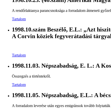
1998.10.23. (40.szám) Amerikai Magya
A rendőrlaktanya parancsnoksága a forradalom átmeneti győzel
Tartalom
1998.10.szám Beszélő, E.L.: „Azt hiszi
A Corvin köziek fegyverátadási tárgya
Tartalom
1998.11.03. Népszabadság, E. L.: A Kos
Összegzés a történtekről.
Tartalom
1998.11.05. Népszabadság, E.L.: A béc
A forradalom leverése után egyes emigránsok tovább folytatták 