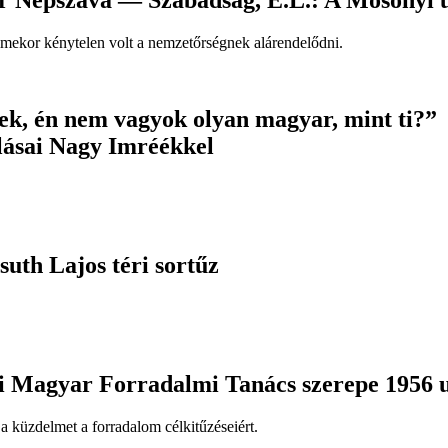
r Népszava — Szabadság, E.L.: A Mosonyi u
mekor kénytelen volt a nemzetőrségnek alárendelődni.
tek, én nem vagyok olyan magyar, mint ti?”
lásai Nagy Imréékkel
suth Lajos téri sortűz
si Magyar Forradalmi Tanács szerepe 1956 
a küzdelmet a forradalom célkitűzéseiért.