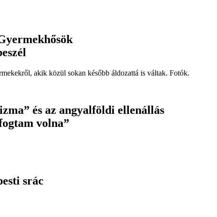
: Gyermekhősök
beszél
mekekről, akik közül sokan később áldozattá is váltak. Fotók.
zma” és az angyalföldi ellenállás
 fogtam volna”
esti srác