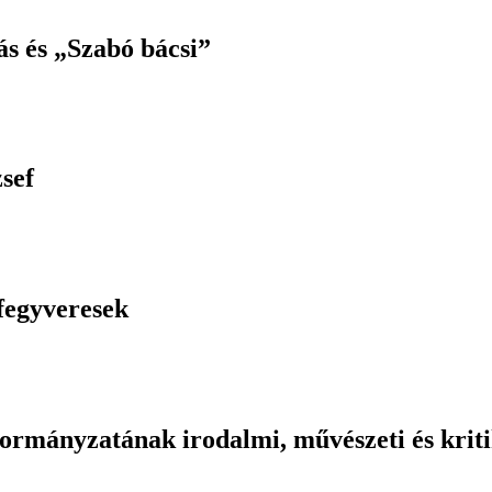
ás és „Szabó bácsi”
sef
 fegyveresek
mányzatának irodalmi, művészeti és kritika