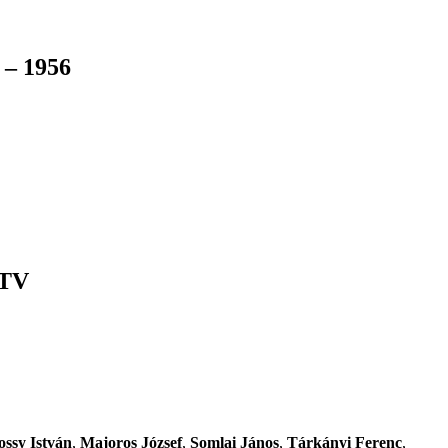
 – 1956
MTV
ssy István
,
Majoros József
,
Somlai János
,
Tárkányi Ferenc
,