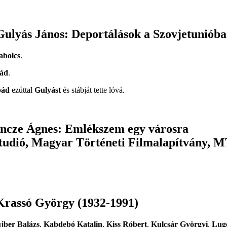
 Gulyás János: Deportálások a Szovjetunióba
abolcs
.
ád
.
pád
ezúttal
Gulyást
és stábját tette lóvá.
 Incze Ágnes: Emlékszem egy városra
studió, Magyar Történeti Filmalapítvány, 
 Krassó György (1932-1991)
jber Balázs
,
Kabdebó Katalin
,
Kiss Róbert
,
Kulcsár Györgyi
,
Lugo