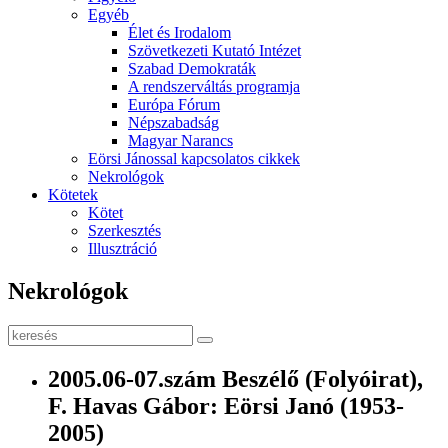
Egyéb
Élet és Irodalom
Szövetkezeti Kutató Intézet
Szabad Demokraták
A rendszerváltás programja
Európa Fórum
Népszabadság
Magyar Narancs
Eörsi Jánossal kapcsolatos cikkek
Nekrológok
Kötetek
Kötet
Szerkesztés
Illusztráció
Nekrológok
2005.06-07.szám Beszélő (Folyóirat),
F. Havas Gábor: Eörsi Janó (1953-
2005)