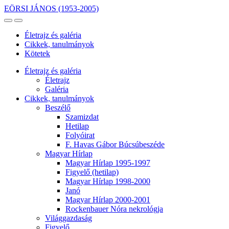
EÖRSI JÁNOS
(1953-2005)
Életrajz és galéria
Cikkek, tanulmányok
Kötetek
Életrajz és galéria
Életrajz
Galéria
Cikkek, tanulmányok
Beszélő
Szamizdat
Hetilap
Folyóirat
F. Havas Gábor Búcsúbeszéde
Magyar Hírlap
Magyar Hírlap 1995-1997
Figyelő (hetilap)
Magyar Hírlap 1998-2000
Janó
Magyar Hírlap 2000-2001
Rockenbauer Nóra nekrológja
Világgazdaság
Figyelő