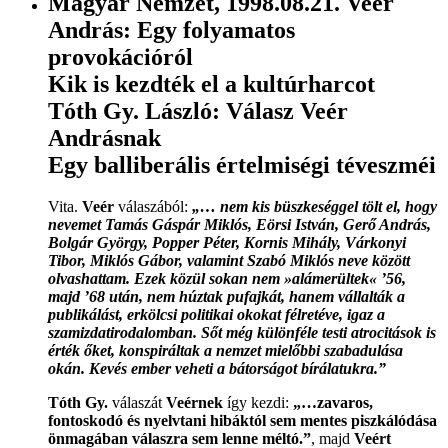
Magyar Nemzet, 1998.08.21. Veér
András: Egy folyamatos
provokációról
Kik is kezdték el a kultúrharcot
Tóth Gy. László: Válasz Veér
Andrásnak
Egy balliberális értelmiségi téveszméi
Vita.
Veér
válaszából:
„… nem kis büszkeséggel tölt el, hogy
nevemet Tamás Gáspár Miklós, Eörsi István, Gerő András,
Bolgár György, Popper Péter, Kornis Mihály, Várkonyi
Tibor, Miklós Gábor, valamint Szabó Miklós neve között
olvashattam. Ezek közül sokan nem »alámerültek« ’56,
majd ’68 után, nem húztak pufajkát, hanem vállalták a
publikálást, erkölcsi politikai okokat félretéve, igaz a
szamizdatirodalomban. Sőt még különféle testi atrocitások is
érték őket, konspiráltak a nemzet mielőbbi szabadulása
okán. Kevés ember veheti a bátorságot bírálatukra.”
Tóth Gy.
válaszát
Veérnek
így kezdi:
„…zavaros,
fontoskodó és nyelvtani hibáktól sem mentes piszkálódása
önmagában válaszra sem lenne méltó.”
, majd
Veért