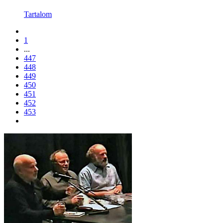
Tartalom
1
...
447
448
449
450
451
452
453