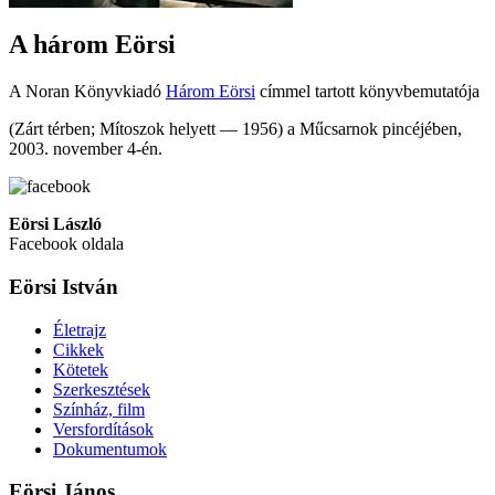
A három Eörsi
A Noran Könyvkiadó
Három Eörsi
címmel tartott könyvbemutatója
(Zárt térben; Mítoszok helyett — 1956) a Műcsarnok pincéjében,
2003. november 4-én.
Eörsi László
Facebook oldala
Eörsi István
Életrajz
Cikkek
Kötetek
Szerkesztések
Színház, film
Versfordítások
Dokumentumok
Eörsi János