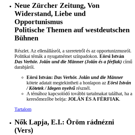
Neue Zürcher Zeitung, Von
Widerstand, Liebe und
Opportunismus
Politische Themen auf westdeutschen
Bühnen
Részlet. Az ellenállásról, a szeretetről és az opportunizmusról.
Politikai témák a nyugatnémet színpadokon.
Eörsi István
Das Verhör. Jolán und die Männer (Jolán és a férfiak)
című
darabjáról.
Eörsi István:
Das Verhör. Jolán und die Männer
kötete adatait megtekintheti a honlapon az
Eörsi István
/ Kötetek / Idegen nyelvű
résznél.
A témához kapcsolódó további tartalmakat találhat, ha a
keresőmezőbe beírja:
JOLÁN ÉS A FÉRFIAK
.
Tartalom
Nők Lapja, E.I.: Öröm rádnézni
(Vers)