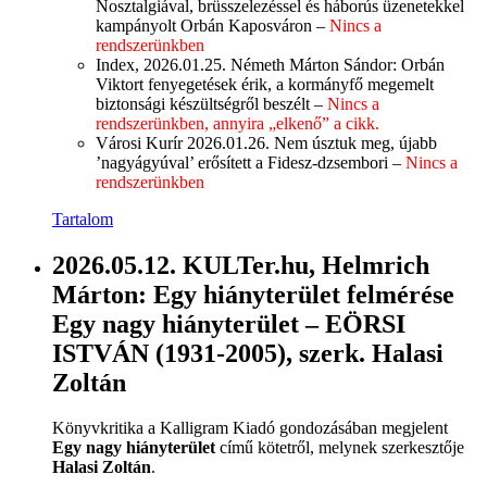
Nosztalgiával, brüsszelezéssel és háborús üzenetekkel
kampányolt Orbán Kaposváron –
Nincs a
rendszerünkben
Index, 2026.01.25. Németh Márton Sándor: Orbán
Viktort fenyegetések érik, a kormányfő megemelt
biztonsági készültségről beszélt –
Nincs a
rendszerünkben, annyira „elkenő” a cikk.
Városi Kurír 2026.01.26. Nem úsztuk meg, újabb
’nagyágyúval’ erősített a Fidesz-dzsembori –
Nincs a
rendszerünkben
Tartalom
2026.05.12. KULTer.hu, Helmrich
Márton: Egy hiányterület felmérése
Egy nagy hiányterület – EÖRSI
ISTVÁN (1931-2005), szerk. Halasi
Zoltán
Könyvkritika a Kalligram Kiadó gondozásában megjelent
Egy nagy hiányterület
című kötetről, melynek szerkesztője
Halasi Zoltán
.