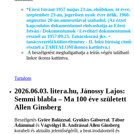
*Eörsi Istvánt 1957 május 23-án, elsőfokon, öt évre,
szeptember 23-án, jogerősen nyolc évre ítélik. 1960.
augusztus 20-án amnesztiával szabadul. (Az ezzel
kapcsolatos dokumentumot elolvashatja az Eörsi
István / Dokumentumok / Levéltári dokumentumok
résznél az 1957.09.23. Tanácskozási jkv. +
tanácsvezetői különvélemény - II. fokú bíróság című
résznél a TARTALOM ikonra kattintva.)
A beszélgetést meghallgathatja a leírás végén található
linkre ikonra kattintva.
Tartalom
2026.06.03. litera.hu, Jánossy Lajos:
Semmi blabla – Ma 100 éve született
Allen Ginsberg
Beszélgetés
Györe Balázzsal
,
Gyukics Gáborral
,
Tábor
Ádámmal
és
Vágvölgyi B. Andrással Allen Ginsberg
korabeli és aktuális jelentőségéről, a beat-irodalomról és