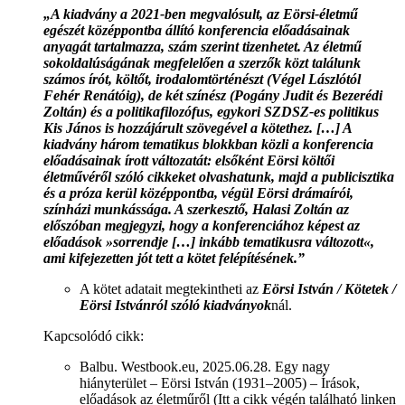
„A kiadvány a 2021-ben megvalósult, az Eörsi-életmű
egészét középpontba állító konferencia előadásainak
anyagát tartalmazza, szám szerint tizenhetet. Az életmű
sokoldalúságának megfelelően a szerzők közt találunk
számos írót, költőt, irodalomtörténészt (Végel Lászlótól
Fehér Renátóig), de két színész (Pogány Judit és Bezerédi
Zoltán) és a politikafilozófus, egykori SZDSZ-es politikus
Kis János is hozzájárult szövegével a kötethez. […] A
kiadvány három tematikus blokkban közli a konferencia
előadásainak írott változatát: elsőként Eörsi költői
életművéről szóló cikkeket olvashatunk, majd a publicisztika
és a próza kerül középpontba, végül Eörsi drámaírói,
színházi munkássága. A szerkesztő, Halasi Zoltán az
előszóban megjegyzi, hogy a konferenciához képest az
előadások »sorrendje […] inkább tematikusra változott«,
ami kifejezetten jót tett a kötet felépítésének.”
A kötet adatait megtekintheti az
Eörsi István / Kötetek /
Eörsi Istvánról szóló kiadványok
nál.
Kapcsolódó cikk:
Balbu. Westbook.eu, 2025.06.28. Egy nagy
hiányterület – Eörsi István (1931–2005) – Írások,
előadások az életműről (Itt a cikk végén található linken