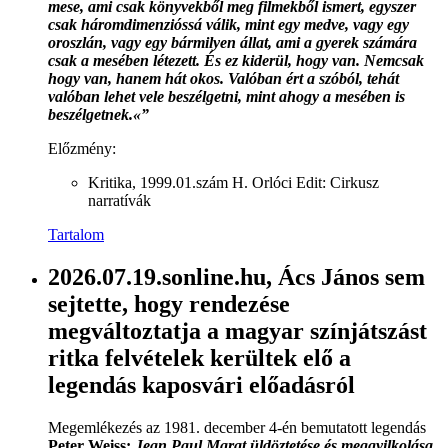
mese, ami csak könyvekből meg filmekből ismert, egyszer
csak háromdimenzióssá válik, mint egy medve, vagy egy
oroszlán, vagy egy bármilyen állat, ami a gyerek számára
csak a mesében létezett. És ez kiderül, hogy van. Nemcsak
hogy van, hanem hát okos. Valóban ért a szóból, tehát
valóban lehet vele beszélgetni, mint ahogy a mesében is
beszélgetnek.«”
Előzmény:
Kritika, 1999.01.szám H. Orlóci Edit: Cirkusz
narratívák
Tartalom
2026.07.19.sonline.hu, Ács János sem
sejtette, hogy rendezése
megváltoztatja a magyar színjátszást
ritka felvételek kerültek elő a
legendás kaposvári előadásról
Megemlékezés az 1981. december 4-én bemutatott legendás
Peter Weiss:
Jean Paul Marat üldöztetése és meggyilkolása,