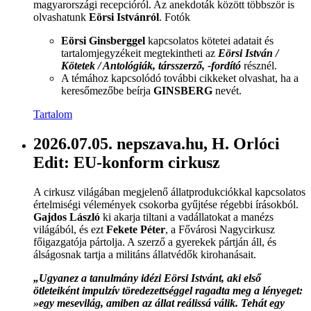
magyarországi recepcióról. Az anekdoták között többször is
olvashatunk
Eörsi Istvánról
. Fotók
Eörsi Ginsberggel
kapcsolatos kötetei adatait és
tartalomjegyzékeit megtekintheti az
Eörsi István /
Kötetek / Antológiák, társszerző, -fordító
résznél.
A témához kapcsolódó további cikkeket olvashat, ha a
keresőmezőbe beírja
GINSBERG
nevét.
Tartalom
2026.07.05. nepszava.hu, H. Orlóci
Edit: EU-konform cirkusz
A cirkusz világában megjelenő állatprodukciókkal kapcsolatos
értelmiségi vélemények csokorba gyűjtése régebbi írásokból.
Gajdos László
ki akarja tiltani a vadállatokat a manézs
világából, és ezt
Fekete Péter
, a Fővárosi Nagycirkusz
főigazgatója pártolja. A szerző a gyerekek pártján áll, és
álságosnak tartja a militáns állatvédők kirohanásait.
„Ugyanez a tanulmány idézi Eörsi Istvánt, aki első
ötleteiként impulzív töredezettséggel ragadta meg a lényeget:
»egy mesevilág, amiben az állat reálissá válik. Tehát egy