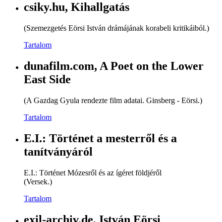
csiky.hu, Kihallgatás
(Szemezgetés Eörsi István drámájának korabeli kritikáiból.)
Tartalom
dunafilm.com, A Poet on the Lower
East Side
(A Gazdag Gyula rendezte film adatai. Ginsberg - Eörsi.)
Tartalom
E.I.: Történet a mesterről és a
tanítványáról
E.I.: Történet Mózesről és az ígéret földjéről
(Versek.)
Tartalom
exil-archiv.de, István Eörsi