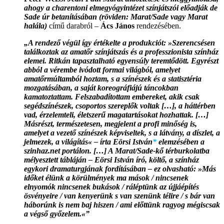
ahogy a charentoni elmegyógyintézet színjátszói előadják de
Sade úr betanításában (röviden: Marat/Sade vagy Marat
halála)
című darabról –
Ács János
rendezésében.
„A rendező végül így értékelte a produkciót: »Szerencsésen
találkoztak az amatőr színjátszás és a professzionista színház
elemei. Ritkán tapasztalható egyensúly teremtődött. Egyrészt
abból a vérembe ivódott formai világból, amelyet
amatőrmúltamból hoztam, s a színészek és a statisztéria
mozgatásában, a saját koreográfiájú táncokban
kamatoztattam. Felszabadítottam embereket, akik csak
segédszínészek, csoportos szereplők voltak […], a háttérben
vad, érzelemteli, életszerű magatartásokat hozhattak. […]
Másrészt, természetesen, megjelent a profi minőség is,
amelyet a vezető színészek képviseltek, s a látvány, a díszlet, a
jelmezek, a világítás« – írta Eörsi István
*
elemzésében a
szinhaz.net portálon. […] A Marat/Sade-kő térburkolatba
mélyesztett tábláján – Eörsi István író, költő, a színház
egykori dramaturgjának fordításában – ez olvasható: »Más
időket élünk a körülmények ma mások / nincsenek
elnyomók nincsenek bukások / ráléptünk az újjáépítés
ösvényeire / van kenyerünk s van szenünk télire / s bár van
háborúnk is nem baj hiszen / ami előttünk ragyog mégiscsak
a végső győzelem.«”