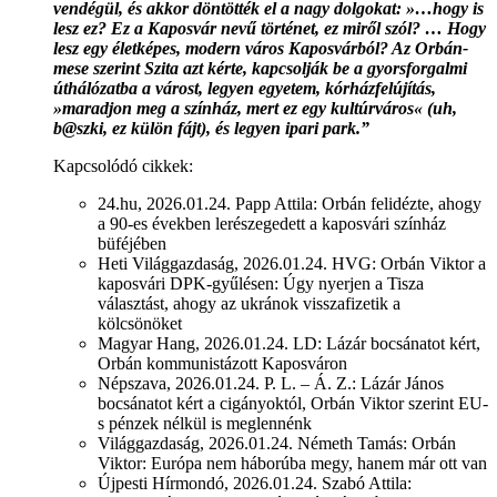
vendégül, és akkor döntötték el a nagy dolgokat: »…hogy is
lesz ez? Ez a Kaposvár nevű történet, ez miről szól? … Hogy
lesz egy életképes, modern város Kaposvárból? Az Orbán-
mese szerint Szita azt kérte, kapcsolják be a gyorsforgalmi
úthálózatba a várost, legyen egyetem, kórházfelújítás,
»maradjon meg a színház, mert ez egy kultúrváros« (uh,
b@szki, ez külön fájt), és legyen ipari park.”
Kapcsolódó cikkek:
24.hu, 2026.01.24. Papp Attila: Orbán felidézte, ahogy
a 90-es években lerészegedett a kaposvári színház
büféjében
Heti Világgazdaság, 2026.01.24. HVG: Orbán Viktor a
kaposvári DPK-gyűlésen: Úgy nyerjen a Tisza
választást, ahogy az ukránok visszafizetik a
kölcsönöket
Magyar Hang, 2026.01.24. LD: Lázár bocsánatot kért,
Orbán kommunistázott Kaposváron
Népszava, 2026.01.24. P. L. – Á. Z.: Lázár János
bocsánatot kért a cigányoktól, Orbán Viktor szerint EU-
s pénzek nélkül is meglennénk
Világgazdaság, 2026.01.24. Németh Tamás: Orbán
Viktor: Európa nem háborúba megy, hanem már ott van
Újpesti Hírmondó, 2026.01.24. Szabó Attila: