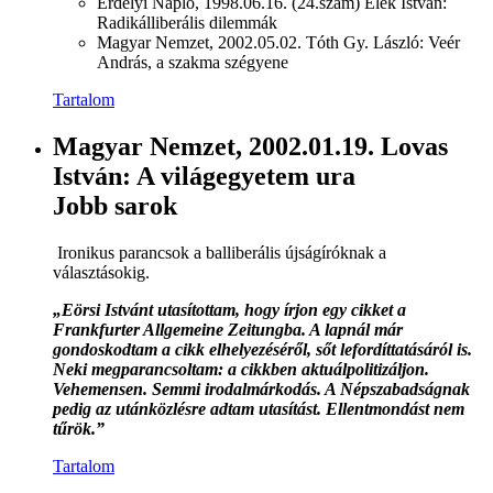
Erdélyi Napló, 1998.06.16. (24.szám) Elek István:
Radikálliberális dilemmák
Magyar Nemzet, 2002.05.02. Tóth Gy. László: Veér
András, a szakma szégyene
Tartalom
Magyar Nemzet, 2002.01.19. Lovas
István: A világegyetem ura
Jobb sarok
Ironikus parancsok a balliberális újságíróknak a
választásokig.
„Eörsi Istvánt utasítottam, hogy írjon egy cikket a
Frankfurter Allgemeine Zeitungba. A lapnál már
gondoskodtam a cikk elhelyezéséről, sőt lefordíttatásáról is.
Neki megparancsoltam: a cikkben aktuálpolitizáljon.
Vehemensen. Semmi irodalmárkodás. A Népszabadságnak
pedig az utánközlésre adtam utasítást. Ellentmondást nem
tűrök.”
Tartalom