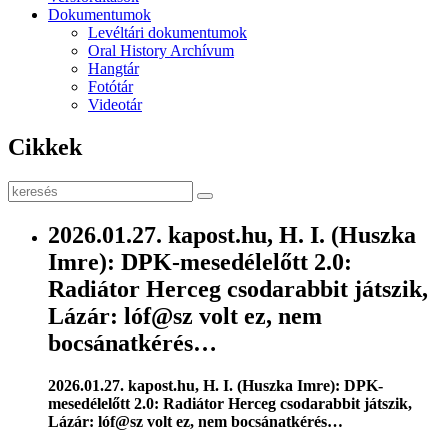
Dokumentumok
Levéltári dokumentumok
Oral History Archívum
Hangtár
Fotótár
Videotár
Cikkek
2026.01.27. kapost.hu, H. I. (Huszka
Imre): DPK-mesedélelőtt 2.0:
Radiátor Herceg csodarabbit játszik,
Lázár: lóf@sz volt ez, nem
bocsánatkérés…
2026.01.27. kapost.hu, H. I. (Huszka Imre): DPK-
mesedélelőtt 2.0: Radiátor Herceg csodarabbit játszik,
Lázár: lóf@sz volt ez, nem bocsánatkérés…