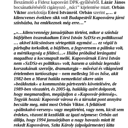
Beszámoló a Fidesz kaposvári DPK-gyűléséről.
Lázár János
bocsánatkéréséről cigányozó
„náci”
kijelentése miatt.
Orbán
Viktor
anekdotája
Eörsi Istvánról
.
Orbán
szerint
„… a
kilencvenes években sikk volt Budapestről Kaposvárra járni
színházba, ha emlékeznek még erre…”
„»…kilencvennégy januárjában történt, mikor a színház
büféjében összeakadtam Eörsi István SzDSz-es politikussal
… akivel kölcsönösen sértegettük egymást … ez végül is
párbajba torkollott, a büfében, a fegyvernem a pálinka volt,
a mértékegység a féldeci…« Hiába próbálod lerángatni
magadhoz a kocsmapult mellé, Kaposvárnak Eörsi István
nem »SzDSz-es politikus« volt, hanem a színház legendás
korszakának szerzője, dramaturgja – művészi és világnézeti
értelemben tartóoszlopa – nem mellesleg 56-os hőse, akit
1982-ben a Marat halála nemzetközi sikere után
»beáldoztak« a kommunista pártvezetés követelésére, de
1989-ben visszatért, és 2005-ig, haláláig azért dolgozott,
hogy megmaradjon, megújuljon a »Kaposvár-jelenség«.
Tegyük hozzá: Kaposvár városa és a társulat pont annyira
becsülte meg, mint most Orbán Viktor. A felidézett
»pálinkaivó-verseny« vagy megtörtént, vagy nem, kicsit sem
érdekes, viszont itt kezdődik az igazi népmese: Orbán azt
állítja, hogy 1994 januárjában a nagy havazás miatt itt
rekedt Kaposváron, Szita Károly (alpolgármester) látta