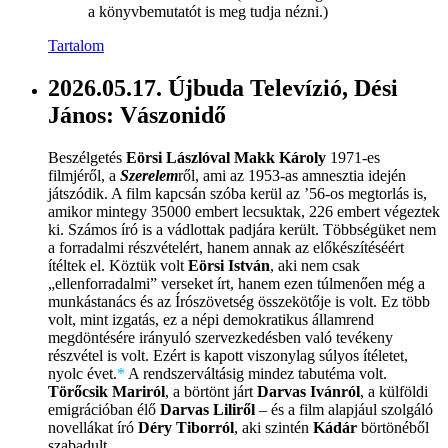
a könyvbemutatót is meg tudja nézni.)
Tartalom
2026.05.17. Újbuda Televízió, Dési
János: Vászonidő
Beszélgetés
Eörsi Lászlóval Makk Károly
1971-es
filmjéről, a
Szerelem
ről, ami az 1953-as amnesztia idején
játszódik. A film kapcsán szóba kerül az ’56-os megtorlás is,
amikor mintegy 35000 embert lecsuktak, 226 embert végeztek
ki. Számos író is a vádlottak padjára került. Többségüket nem
a forradalmi részvételért, hanem annak az előkészítéséért
ítéltek el. Köztük volt
Eörsi István
, aki nem csak
„ellenforradalmi” verseket írt, hanem ezen túlmenően még a
munkástanács és az Írószövetség összekötője is volt. Ez több
volt, mint izgatás, ez a népi demokratikus államrend
megdöntésére irányuló szervezkedésben való tevékeny
részvétel is volt. Ezért is kapott viszonylag súlyos ítéletet,
nyolc évet.
*
A rendszerváltásig mindez tabutéma volt.
Törőcsik Mariról
, a börtönt járt
Darvas Ivánról
, a külföldi
emigrációban élő
Darvas Liliről
– és a film alapjául szolgáló
novellákat író
Déry Tiborról
, aki szintén
Kádár
börtönéből
szabadult.