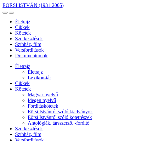
EÖRSI ISTVÁN
(1931-2005)
Életrajz
Cikkek
Kötetek
Szerkesztések
Színház, film
Versfordítások
Dokumentumok
Életrajz
Életrajz
Lexikon-tár
Cikkek
Kötetek
Magyar nyelvű
Idegen nyelvű
Fordításkötetek
Eörsi Istvánról szóló kiadványok
Eörsi Istvánról szóló kötetrészek
Antológiák, társszerző, -fordító
Szerkesztések
Színház, film
Versfordítások