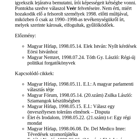
igyekszik lejáratva bemutatni, írói képességeit kétségbe vonni.
Pontokba szedve válaszol
Veér
felvetéseire. Nem érti, miért
hozakodik elő a felsorolt személyek 1998. előtti múltjával,
miközben ő csak az 1990–1998-as tevékenységükről írt,
melyek szerinte károsak, elfogultak, gyűlölködőek.
Előzmény:
Magyar Hírlap, 1998.05.14. Elek István: Nyílt kérdések
Eörsi Istvánhoz
Magyar Nemzet, 1998.07.24. Tóth Gy. László: Régi-új
politikai forgatókönyvek
Kapcsolódó cikkek:
Magyar Hírlap, 1998.05.11. E.I.: A magyar parlamenti
választás tétje
Magyar Fórum, 1998.05.14. (20.szám) Zsilka László:
Sziamangok készültségben
Magyar Hírlap, 1998.05.15. E.I.: Válasz egy
önveszélyesen toleráns elmének – Disputa
Élet és Irodalom, 1998.05.22. (21.szám) t-r: Egy régi
mondat
Magyar Hírlap, 1998.06.08. Dr. Del Medico Imre:
Tévedések szomorújátéka