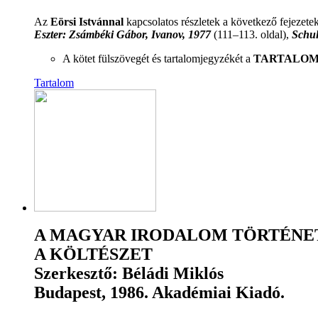
Az
Eörsi Istvánnal
kapcsolatos részletek a következő fejezete
Eszter: Zsámbéki Gábor, Ivanov, 1977
(111–113. oldal),
Schul
A kötet fülszövegét és tartalomjegyzékét a
TARTALO
Tartalom
A MAGYAR IRODALOM TÖRTÉNETE 194
A KÖLTÉSZET
Szerkesztő: Béládi Miklós
Budapest, 1986. Akadémiai Kiadó.