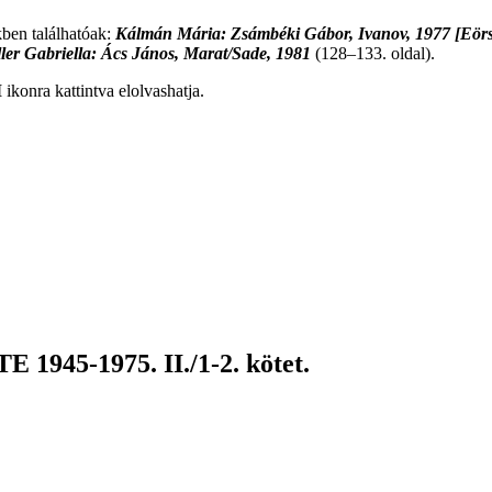
kben találhatóak:
Kálmán Mária: Zsámbéki Gábor, Ivanov, 1977 [Eörsi 
ler Gabriella: Ács János, Marat/Sade, 1981
(128–133. oldal).
M
ikonra kattintva elolvashatja.
5-1975. II./1-2. kötet.