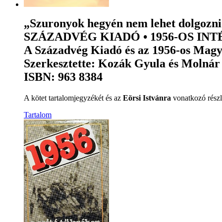
„Szuronyok hegyén nem lehet dolgozni
SZÁZADVÉG KIADÓ • 1956-OS INTÉZE
A Századvég Kiadó és az 1956-os Magy
Szerkesztette: Kozák Gyula és Molná
ISBN: 963 8384
A kötet tartalomjegyzékét és az
Eörsi Istvánra
vonatkozó részl
Tartalom