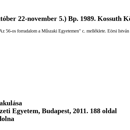
któber 22-november 5.) Bp. 1989. Kossuth K
z 56-os forradalom a Műszaki Egyetemen" c. melléklete. Eörsi István "
lakulása
zeti Egyetem, Budapest, 2011. 188 oldal
dolna