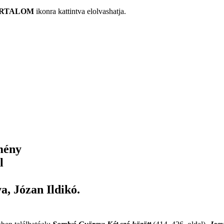
RTALOM
ikonra kattintva elolvashatja.
mény
l
, Józan Ildikó.