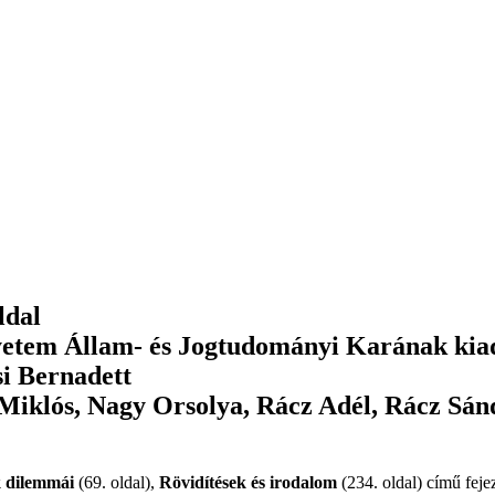
ldal
etem Állam- és Jogtudományi Karának kiadv
si Bernadett
Miklós, Nagy Orsolya, Rácz Adél, Rácz Sán
k dilemmái
(69. oldal),
Rövidítések és irodalom
(234. oldal) című feje