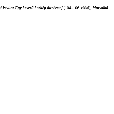
István: Egy keserű kórkép dicsérete]
(104–106. oldal),
Marsalkó