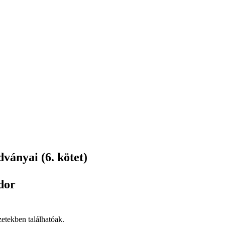
ányai (6. kötet)
dor
zetekben találhatóak.