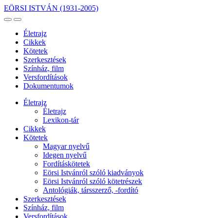
EÖRSI ISTVÁN
(1931-2005)
Életrajz
Cikkek
Kötetek
Szerkesztések
Színház, film
Versfordítások
Dokumentumok
Életrajz
Életrajz
Lexikon-tár
Cikkek
Kötetek
Magyar nyelvű
Idegen nyelvű
Fordításkötetek
Eörsi Istvánról szóló kiadványok
Eörsi Istvánról szóló kötetrészek
Antológiák, társszerző, -fordító
Szerkesztések
Színház, film
Versfordítások