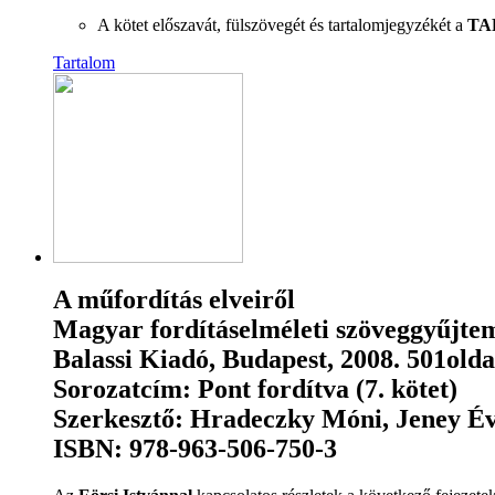
A kötet előszavát, fülszövegét és tartalomjegyzékét a
TA
Tartalom
A műfordítás elveiről
Magyar fordításelméleti szöveggyűjte
Balassi Kiadó, Budapest, 2008. 501olda
Sorozatcím: Pont fordítva (7. kötet)
Szerkesztő: Hradeczky Móni, Jeney Éva
ISBN: 978-963-506-750-3