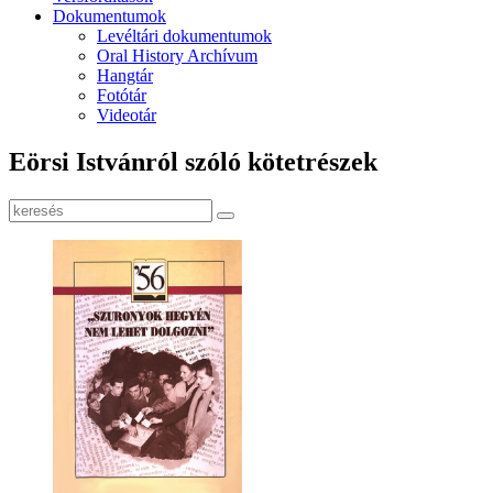
Dokumentumok
Levéltári dokumentumok
Oral History Archívum
Hangtár
Fotótár
Videotár
Eörsi Istvánról szóló kötetrészek