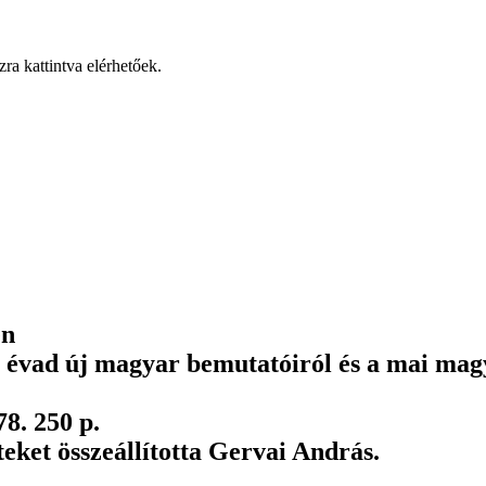
a kattintva elérhetőek.
en
as évad új magyar bemutatóiról és a mai ma
8. 250 p.
teket összeállította Gervai András.