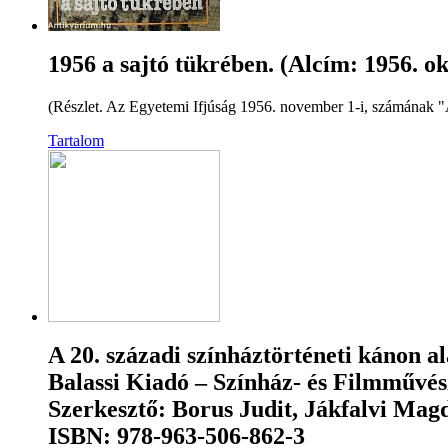
1956 a sajtó tükrében. (Alcím: 1956. o
(Részlet. Az Egyetemi Ifjúság 1956. november 1-i, számának "A
Tartalom
A 20. századi színháztörténeti kánon a
Balassi Kiadó – Színház- és Filmművés
Szerkesztő: Borus Judit, Jákfalvi Mag
ISBN: 978-963-506-862-3